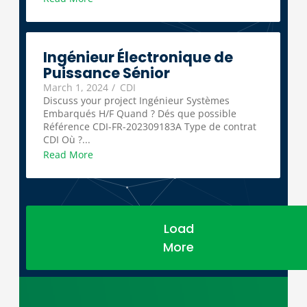
Ingénieur Électronique de
Puissance Sénior
March 1, 2024
/
CDI
Discuss your project Ingénieur Systèmes
Embarqués H/F Quand ? Dés que possible
Référence CDI-FR-202309183A Type de contrat
CDI Où ?...
Read More
Load
More